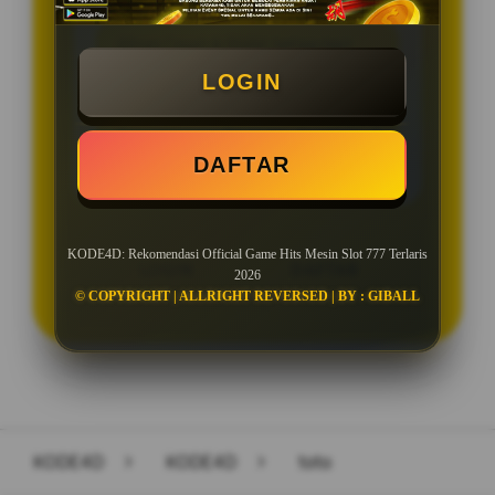
Akses Cepat & Stabil Setiap Hari
LOGIN
Fitur Lengkap & Mudah Digunakan
Pengalaman Bermain Nyaman &
Menyenangkan
DAFTAR
KODE4D: Rekomendasi Official Game Hits Mesin Slot 777 Terlaris
LOGIN
DAFTAR
2026
© COPYRIGHT | ALLRIGHT REVERSED | BY : GIBALL
Layer Popup Close
KODE4D
>
KODE4D
>
toto